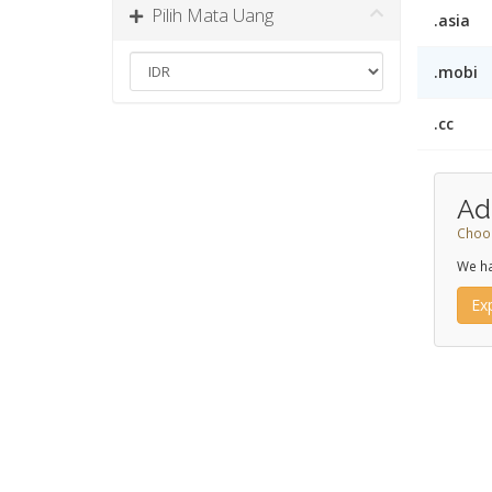
Pilih Mata Uang
.asia
.mobi
.cc
Ad
Choos
We ha
Ex