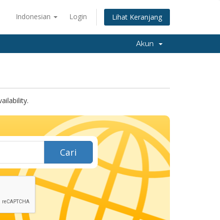
Indonesian
Login
Lihat Keranjang
Akun
lability.
Cari