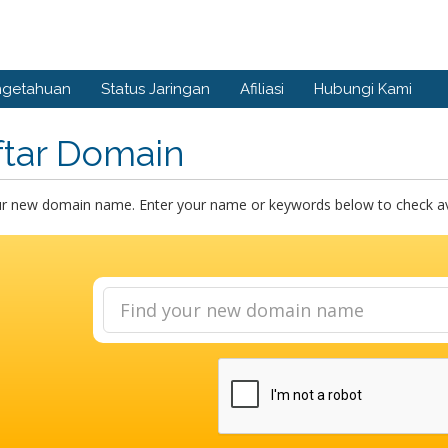
ngetahuan
Status Jaringan
Afiliasi
Hubungi Kami
ftar Domain
ur new domain name. Enter your name or keywords below to check avai