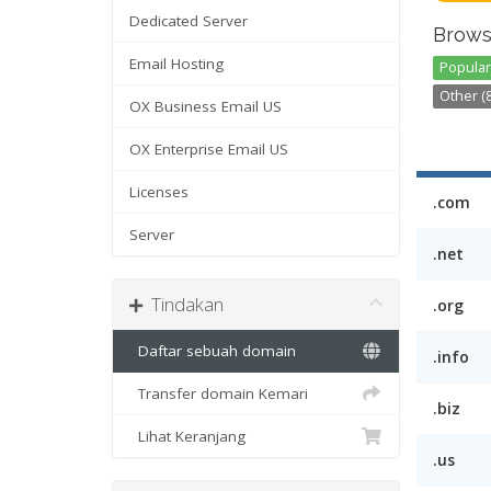
Dedicated Server
Brows
Email Hosting
Popular 
Other (8
OX Business Email US
OX Enterprise Email US
Licenses
.com
Server
.net
Tindakan
.org
Daftar sebuah domain
.info
Transfer domain Kemari
.biz
Lihat Keranjang
.us